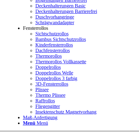
Bogenstangen Barrierefrei
Deckenhalterungen Basic
Deckenhalterungen Barrierefrei
Duschvorhangringe
Schrägwandadapter
Fensterrollos
Sichtschutzrollos
Bambus Sichtschutzrollos
Kinderfensterrollos
Dachfensterrollos
Thermorollos
Thermorollos Vollkassette
Doppelrollos
Doppelrollos Welle
Doppelrollos 3 farbig
3D-Fensterrollos
Plissee
Thermo Plissee
Raffrollos
Fliegengitter
Insektenschutz Magnetvorhang
Maß-Anfertigung
Menü
Menü