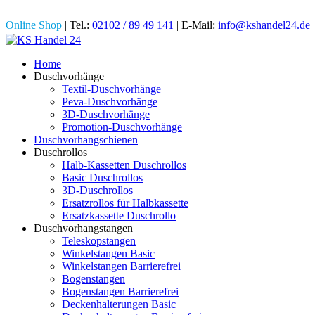
Online Shop
| Tel.:
02102 / 89 49 141
| E-Mail:
info@kshandel24.de
Home
Duschvorhänge
Textil-Duschvorhänge
Peva-Duschvorhänge
3D-Duschvorhänge
Promotion-Duschvorhänge
Duschvorhangschienen
Duschrollos
Halb-Kassetten Duschrollos
Basic Duschrollos
3D-Duschrollos
Ersatzrollos für Halbkassette
Ersatzkassette Duschrollo
Duschvorhangstangen
Teleskopstangen
Winkelstangen Basic
Winkelstangen Barrierefrei
Bogenstangen
Bogenstangen Barrierefrei
Deckenhalterungen Basic