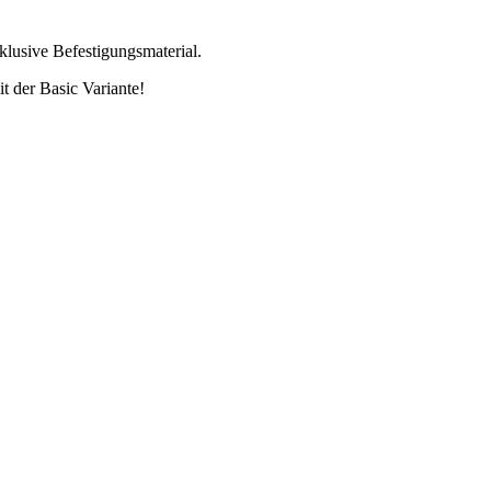
klusive Befestigungsmaterial.
 der Basic Variante!
IHNEN ERSTKLASSIG VERARBEITETE HEIMTEXTILIEN NA