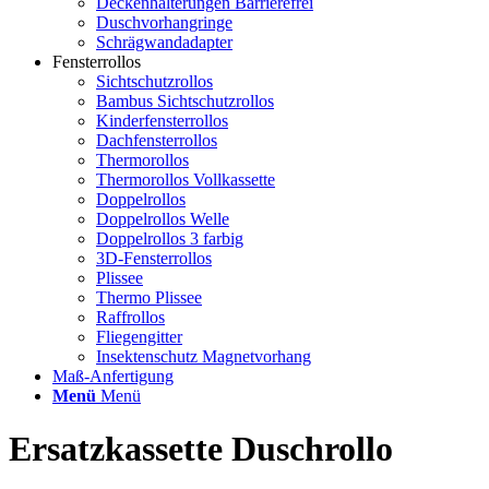
Deckenhalterungen Barrierefrei
Duschvorhangringe
Schrägwandadapter
Fensterrollos
Sichtschutzrollos
Bambus Sichtschutzrollos
Kinderfensterrollos
Dachfensterrollos
Thermorollos
Thermorollos Vollkassette
Doppelrollos
Doppelrollos Welle
Doppelrollos 3 farbig
3D-Fensterrollos
Plissee
Thermo Plissee
Raffrollos
Fliegengitter
Insektenschutz Magnetvorhang
Maß-Anfertigung
Menü
Menü
Ersatzkassette Duschrollo